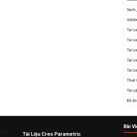
Sach
Solid
Tai L
Tai L
Tai L
Tai L
Tai L
Thiet
Tài Li
Đồ án 
Bài VI
Tài Liệu Creo Parametric