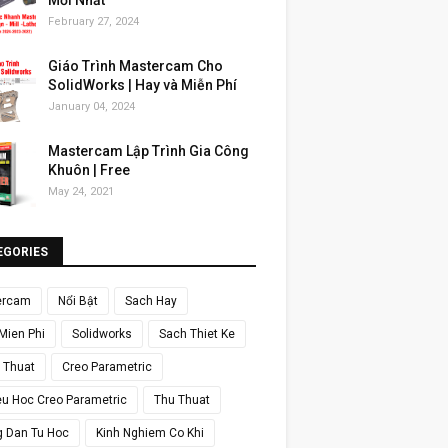
Mới Nhất
February 27, 2024
Giáo Trình Mastercam Cho
SolidWorks | Hay và Miễn Phí
January 04, 2024
Mastercam Lập Trình Gia Công
Khuôn | Free
May 24, 2021
EGORIES
ercam
Nổi Bật
Sach Hay
Mien Phi
Solidworks
Sach Thiet Ke
y Thuat
Creo Parametric
ieu Hoc Creo Parametric
Thu Thuat
 Dan Tu Hoc
Kinh Nghiem Co Khi