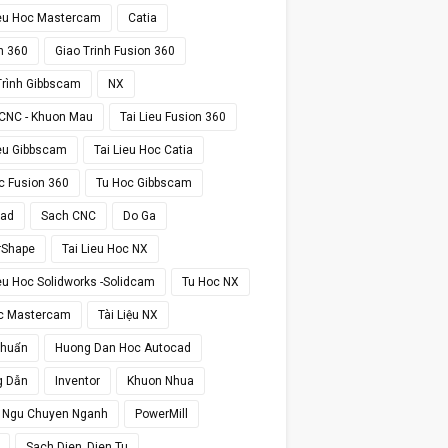
ieu Hoc Mastercam
Catia
n 360
Giao Trinh Fusion 360
Trình Gibbscam
NX
CNC - Khuon Mau
Tai Lieu Fusion 360
ieu Gibbscam
Tai Lieu Hoc Catia
c Fusion 360
Tu Hoc Gibbscam
cad
Sach CNC
Do Ga
rShape
Tai Lieu Hoc NX
ieu Hoc Solidworks -Solidcam
Tu Hoc NX
c Mastercam
Tài Liệu NX
Chuẩn
Huong Dan Hoc Autocad
g Dẫn
Inventor
Khuon Nhua
 Ngu Chuyen Nganh
PowerMill
Sach Dien_Dien Tu