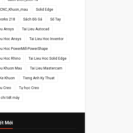
_CNC_Khuon_mau
Solid Edge
works 218
Sách Đồ Gá
Sổ Tay
ieu Ansys
Tai Lieu Autocad
ieu Hoc Ansys
Tai Lieu Hoc Inventor
ieu Hoc PowerMill-PowerShape
ieu Hoc Rhino
Tai Lieu Hoc Solid Edge
ieu Khuon Mau
Tai Lieu Mastercam
 Ke Khuon
Tieng Anh Ky Thuat
ệu Creo
Tự học Creo
chi tiết máy
ết Mới