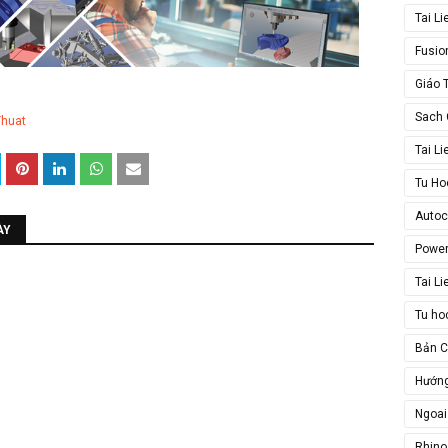
Tai L
Fusio
Giáo 
Sach 
Thuat
Tai L
Tu Ho
Auto
ÀY
Powe
Tai L
Tu ho
Bản 
Hướn
Ngoai
Rhino