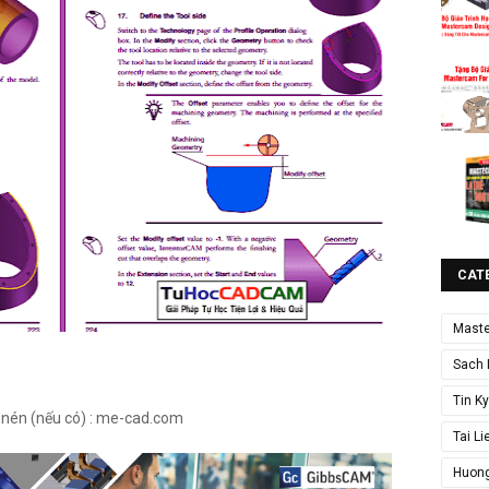
CAT
Mast
Sach 
Tin K
i nén (nếu có) : me-cad.com
Tai L
Huong