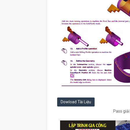
Dowload Tài Liệu
Pass giả