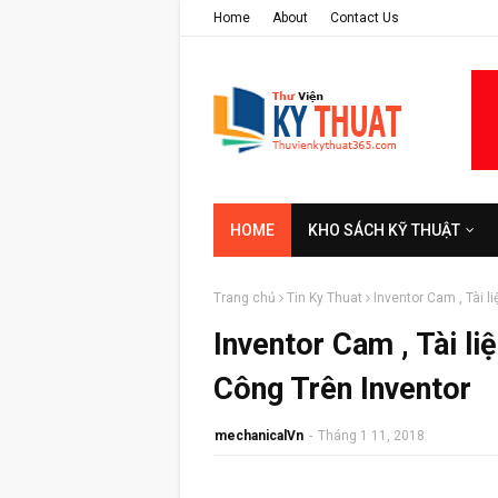
Home
About
Contact Us
HOME
KHO SÁCH KỸ THUẬT
Trang chủ
Tin Ky Thuat
Inventor Cam , Tài l
Inventor Cam , Tài l
Công Trên Inventor
mechanicalVn
-
Tháng 1 11, 2018