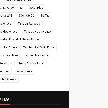
_CNC_Khuon_mau
Solid Edge
works 218
Sách Đồ Gá
Sổ Tay
ieu Ansys
Tai Lieu Autocad
ieu Hoc Ansys
Tai Lieu Hoc Inventor
ieu Hoc PowerMill-PowerShape
ieu Hoc Rhino
Tai Lieu Hoc Solid Edge
ieu Khuon Mau
Tai Lieu Mastercam
 Ke Khuon
Tieng Anh Ky Thuat
ệu Creo
Tự học Creo
chi tiết máy
ết Mới