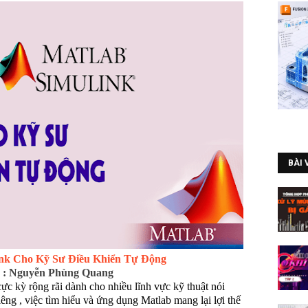
BÀI 
ink Cho Kỹ Sư Điều Khiển Tự Động
ả : Nguyễn Phùng Quang
c kỳ rộng rãi dành cho nhiều lĩnh vực kỹ thuật nói
êng , việc tìm hiểu và ứng dụng Matlab mang lại lợi thế