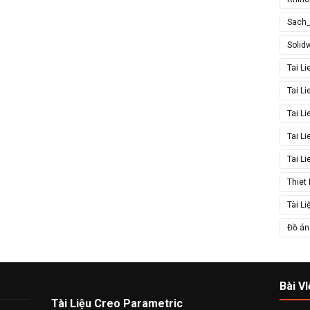
Sach
Solid
Tai L
Tai L
Tai L
Tai L
Tai L
Thiet
Tài Li
Đồ án 
Bài VI
Tài Liệu Creo Parametric