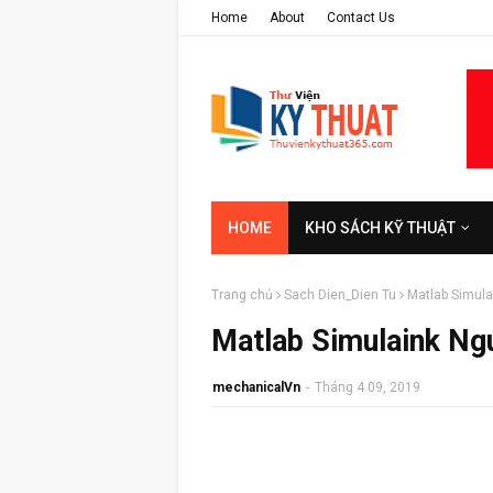
Home
About
Contact Us
HOME
KHO SÁCH KỸ THUẬT
Trang chủ
Sach Dien_Dien Tu
Matlab Simul
Matlab Simulaink N
mechanicalVn
-
Tháng 4 09, 2019