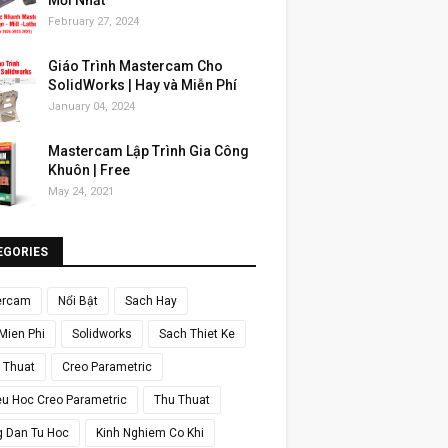
Mới Nhất
February 27, 2024
Giáo Trình Mastercam Cho
SolidWorks | Hay và Miễn Phí
January 04, 2024
Mastercam Lập Trình Gia Công
Khuôn | Free
May 24, 2021
EGORIES
ercam
Nổi Bật
Sach Hay
Mien Phi
Solidworks
Sach Thiet Ke
y Thuat
Creo Parametric
ieu Hoc Creo Parametric
Thu Thuat
 Dan Tu Hoc
Kinh Nghiem Co Khi