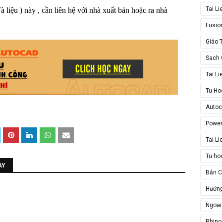
Tai L
liệu ) này , cần liên hệ với nhà xuất bản hoặc ra nhà
Fusio
Giáo 
Sach 
Tai L
Tu Ho
Auto
Powe
Tai L
Tu ho
ÀY
Bản 
Hướn
Ngoai
Rhino