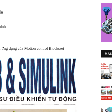
ến
hỉnh
ụ ứng dụng của Motion control Blocksset
MAS