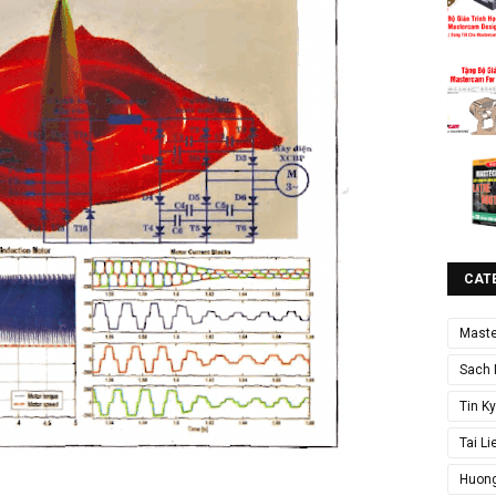
CAT
Mast
Sach 
Tin K
Tai L
Huong