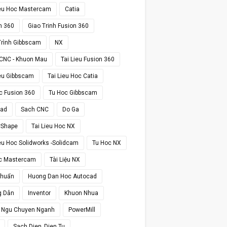
ieu Hoc Mastercam
Catia
n 360
Giao Trinh Fusion 360
Trình Gibbscam
NX
CNC - Khuon Mau
Tai Lieu Fusion 360
ieu Gibbscam
Tai Lieu Hoc Catia
c Fusion 360
Tu Hoc Gibbscam
cad
Sach CNC
Do Ga
rShape
Tai Lieu Hoc NX
ieu Hoc Solidworks -Solidcam
Tu Hoc NX
c Mastercam
Tài Liệu NX
Chuẩn
Huong Dan Hoc Autocad
g Dẫn
Inventor
Khuon Nhua
 Ngu Chuyen Nganh
PowerMill
Sach Dien_Dien Tu